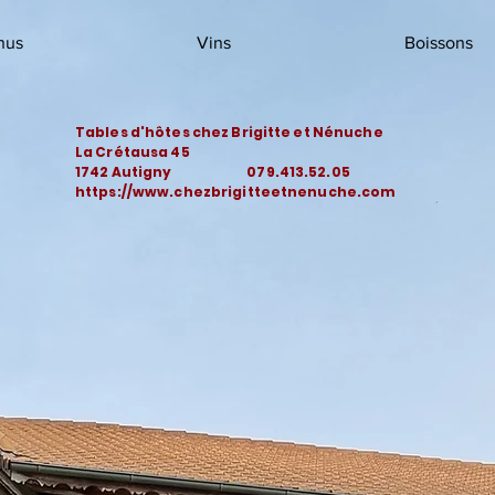
nus
Vins
Boissons
Tables d'hôtes chez Brigitte et Nénuche
La Crétausa 45
1742 Autigny 079.413.52.05
https://www.chezbrigitteetnenuche.com